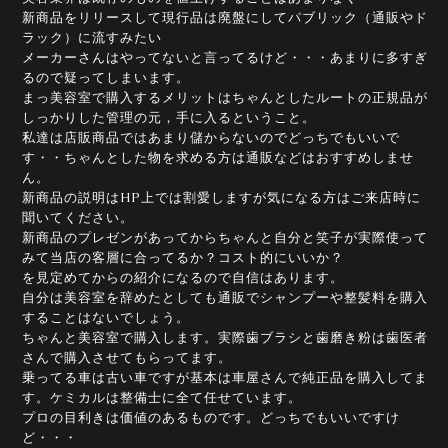
新商品をリリースして現行品は廃盤にしてパブリック（通販やド
ラック）に流すみたい
メーカーさんはやってないと言ってるけど・・・あまりに多すぎ
るので疑ってしまいます。
まっ美容室で購入するメリットはちゃんとしたルートの正規品が
しっかりした管理の元，手に入るということ。
私達は店販商品ではあまり儲からないのでどっちでもいいで
す・・ちゃんとした物を求める方は通販などはおすすめしませ
ん。
新商品の説明はHP上では割愛しますが気になる方はご来店時に
聞いてください。
新商品のプレゼンがあってからちゃんと自分と笑子が実際使って
みて当店の客層に合ってるか？コスト的にいいか？
を見定めてからの紹介になるので自信はあります。
自分は美容室を辞めたとしても通販でシャンプーや整髪料を購入
することはないでしょう。
ちゃんと美容室で購入します。実際歯ブラシと歯磨き粉は歯医者
さんで購入させてもらってます。
乗ってる車は古い車ですが基本は車屋さんで純正品を購入してま
す。ケミカルは整備士に全て任せています。
プロの目利きは価値のあるものです。どっちでもいいですけ
ど・・・