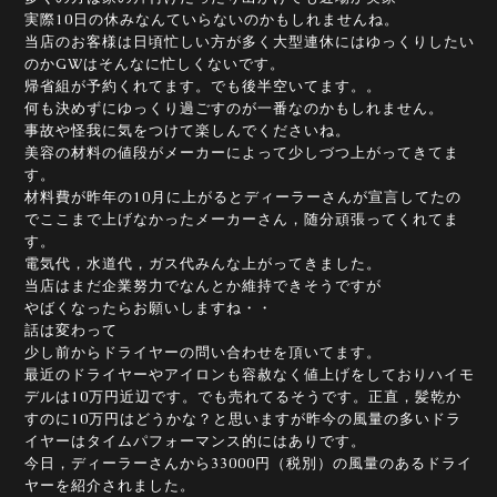
実際10日の休みなんていらないのかもしれませんね。
当店のお客様は日頃忙しい方が多く大型連休にはゆっくりしたい
のかGWはそんなに忙しくないです。
帰省組が予約くれてます。でも後半空いてます。。
何も決めずにゆっくり過ごすのが一番なのかもしれません。
事故や怪我に気をつけて楽しんでくださいね。
美容の材料の値段がメーカーによって少しづつ上がってきてま
す。
材料費が昨年の10月に上がるとディーラーさんが宣言してたの
でここまで上げなかったメーカーさん，随分頑張ってくれてま
す。
電気代，水道代，ガス代みんな上がってきました。
当店はまだ企業努力でなんとか維持できそうですが
やばくなったらお願いしますね・・
話は変わって
少し前からドライヤーの問い合わせを頂いてます。
最近のドライヤーやアイロンも容赦なく値上げをしておりハイモ
デルは10万円近辺です。でも売れてるそうです。正直，髪乾か
すのに10万円はどうかな？と思いますが昨今の風量の多いドラ
イヤーはタイムパフォーマンス的にはありです。
今日，ディーラーさんから33000円（税別）の風量のあるドライ
ヤーを紹介されました。