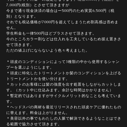
7,000円(税別）とさせて頂きますが
今まで通り現金決済の場合はー500円のため実質6,500円（税
別）となります。
それでも税込価格が7000円を超えてしまうため割高感は否めま
せん。
学生料金も一律500円ほどプラスさせて頂きます。
今のところカラー剤などは仕入れを工夫しているため据え置きさ
せて頂きます。
ただの値上げにならないよう色々考えました。
＊頭皮のコンディションによって3種類の中から使用するシャン
プーを選ぶようにします。
＊頭皮に特化したトリートメントか髪のコンディションを上げる
トリートメントかを使い分けます。
＊カットのお客様には髪の強度を出す処置をしながらカットしま
す。（カット中に仕込みます。余計な時間はかかりません）
＊暫定的ではありますがサイクルメリット的なことも考えていま
す。
＊ヘッドスパの商材を最近リリースされた頭皮ケアに優れたもの
に替えます。料金は上がりません。
＊美容以外の事でもわたしの人脈で解決できるようなことはでき
る範囲で協力させて頂きます。