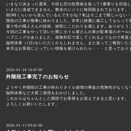
いきなり決まった選挙。今回も空の投票箱を狙って1番乗りを目指
いまだに達成できません。数名のジジイに毎回阻まれております。
朝5時くらいから並んでいるんですかね？私はそこまで暇じゃない
階段の工事が無事に終わりました。非常に綺麗に施工してもらって
凝り性の職人さんの技術。細部にこだわりを感じます。ありがとう
今回の工事をやって頂いた際にタイル屋さんの車が駐車場のポール
ハプニングがありました。保険対応で直してくれるようなので再度
臨時休業（1日)をいただくかもしれません。また追ってご報告いた
来月はお客様にとっていい情報を届けられたら・・・と思っており
2026-01-24 18:47:00
外階段工事完了のお知らせ
ようやく外階段の工事が終わりタイル崩壊の事故の危険性がなくな
臨時休業など大変ご迷惑をおかけしました。
これからはちゃんとした階段でお客様をお迎えできると思います。
よろしくお願いいたします。
2026-01-13 09:47:00