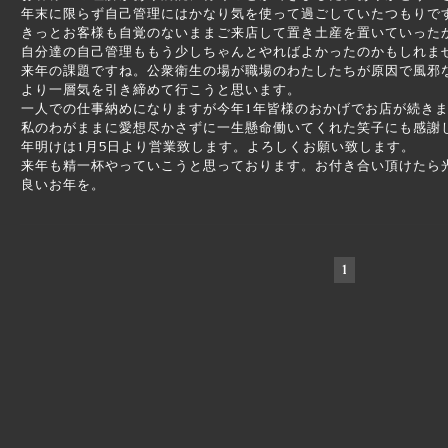
年末に限らず自己管理にはかなり気を使って過ごしていたつもりで
きっとお客様も自覚のないままご来店して置き土産を置いていった
自分達の自己管理ももう少しちゃんとやればよかったのかもしれま
来年の課題ですね。公衆衛生の場が職場のわたしたちが原因で風邪
より一層気を引き締めて行こうと思います。
一人での仕事納めになりますが今年1年皆様のおかげでお店が続き
私のわがままに愛想尽かさずに一生懸命働いてくれた笑子にも感謝
年明けは1月5日より営業致します。よろしくお願い致します。
来年も精一杯やっていこうと思っております。お付き合い頂けたら
良いお年を。 竹下
1