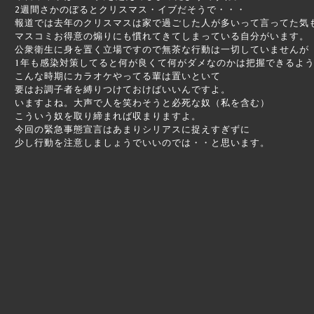
2週間さかのぼるとクリスマス・イブだそうで・・・
報道では去年のクリスマスは家で過ごした人が多いって言ってた気
マスコミお得意の煽りにも慣れてきてしまっている自分がいます。
公衆衛生に身を置く立場ですので無茶な行動は一切していませんが
1年も感染対策してると何が良くて何がダメなのかは把握できるよ
こんな時期にカラオケやってる輩は置いといて
要はお調子者を縛りつけておけばいいんですよ。
いますよね。大声で人を笑わそうと必死な奴（私を含む）
こういう奴を取り締まれば収まりますよ。
今回の緊急事態宣言はあまりシリアスに捉えすぎずに
少し行動を注意しましょうでいいのでは・・と思います。