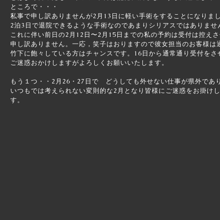
ところで・・・
私事で申し訳ありませんが2月13日に軽い手術をすることになりま
2泊3日で退院できるような手術なのであまりシリアスではありませ
これに伴い前日の2月12日〜2月15日までの私の予約は受付は控え
申し訳ありません。一応，笑子はおりますので彼女担当のお客様は
竹下に飽々している方はチャンスです。16日から通常通り受付をさ
ご迷惑おかけしますがよろしくお願いいたします。
もう１つ・・2月26・27日で どうしても外せない仕事が県外であ
いつもでは考えられない変則的な2月となり皆様にご迷惑をお掛け
す。