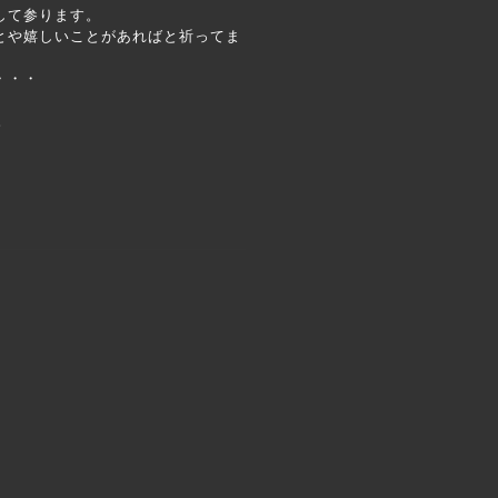
して参ります。
とや嬉しいことがあればと祈ってま
・・・
。