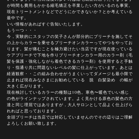
が時間も費用もかかる縮毛矯正を卒業したい方がいるのも事実。
現在トリートメントなどでどうにかできないか？とか考えている
最中です。
いい情報があればすぐ告知いたします。
もう一つ・・・
今，実験的にスタッフの笑子さんが部分的にブリーチを施してそ
の上からカラーを乗せるブリーチオンカラーってやつをやってお
ります。髪が痛むことを極力避けたい当店ですが現在使っている
ケアブリーチで下地を作りブリーチオンカラー用のカラー剤（毛
髪を保護・強化しながら着色できるカラー剤）を使用すると手触
り・指通り共に問題ないレベルの髪に仕上がっています。あとは
経過観察・・この組み合わせがうまくいってダメージも最小限で
止まれば現在みなさまにお勧めしている 脱 白髪染め の幅が
大きく広がります。
現在検討しているカラーの種類は10色。寒色〜暖色でいい感じ
の色がラインナップされています。よく見かける原色の髪色の方
達と同じ理屈ではありますが，大人サロンとして品よく仕上げら
れればと思っております。
全頭ブリーチは当店では対応していませんのでその辺りはご理解
よろしくお願い致します。